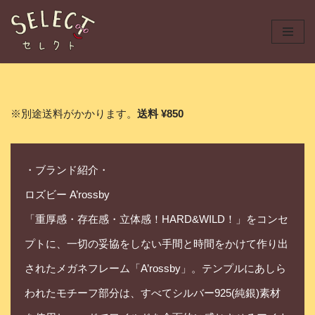
コ
ン
テ
ン
ツ
※別途送料がかかります。
送料 ¥850
へ
ス
キ
・ブランド紹介・
ッ
プ
ロズビー A’rossby
「重厚感・存在感・立体感！HARD&WILD！」をコンセ
プトに、一切の妥協をしない手間と時間をかけて作り出
されたメガネフレーム「A’rossby」。テンプルにあしら
われたモチーフ部分は、すべてシルバー925(純銀)素材