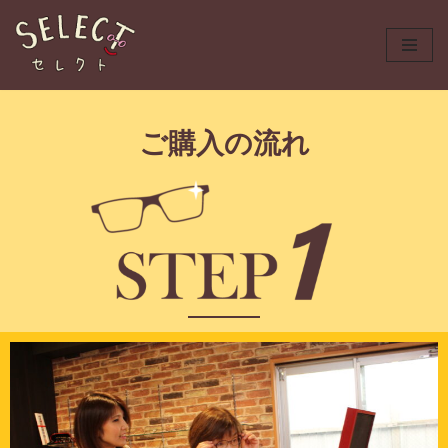
コ
ン
テ
ン
ご購入の流れ
ツ
へ
ス
キ
ッ
プ